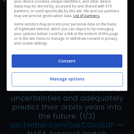
your device (cookies, unique identifiers, and other device
data) may be stored by, accessed by and shared with 319
partners, or used specifically by this site. We and our partners
may use precise geolocation data.
List of partners.
Some vendors may process your personal data on the basis
of legitimate interest, which you can object to by managing
We've been tracking a new
your options below. Look for a link at the bottom of this page
or in the site menu to manage or withdraw consent in privacy
asteroid named 2023 DW that
and cookie settings.
has a very small chance of
impacting Earth in 2046. Often
Consent
when new objects are first
discovered, it takes several
Manage options
weeks of data to reduce the
uncertainties and adequately
predict their orbits years into
the future. (1/2)
pic.twitter.com/SaLC0AUSdP
—
NASA Asteroid Watch