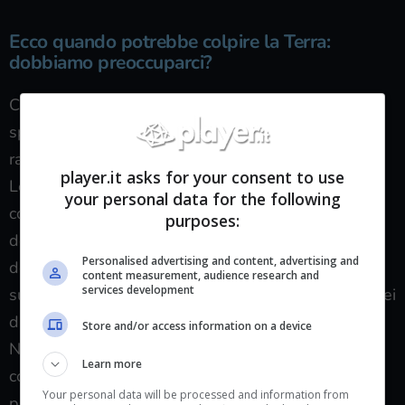
Ecco quando potrebbe colpire la Terra:
dobbiamo preoccuparci?
Calcolare la traiettoria di un corpo celeste nello
spazio aperto è davvero complesso, per questo si
ragiona per “probabilità”.
player.it asks for your consent to use
Le traiettorie di meteroiti, comete, asteroidi e altri
your personal data for the following
corpi celesti potrebbero subire deviazioni a causa
purposes:
dei campi gravitazionali e magnetici dei pianeti o
Personalised advertising and content, advertising and
delle stelle, e il più delle volte arrivano a impattare
content measurement, audience research and
services development
sulla Terra quando sono troppo piccoli per creare dei
danni significativi.
Store and/or access information on a device
Nonostante questo però la NASA ha tenuto a
Learn more
comunicare attraverso questo tweet che esiste una
Your personal data will be processed and information from
probabilità che l’impatto avvenga.